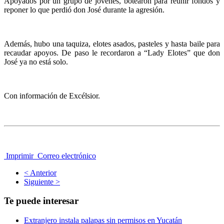
Apoyados por un grupo de jóvenes, botearon para reunir fondos y
reponer lo que perdió don José durante la agresión.
Además, hubo una taquiza, elotes asados, pasteles y hasta baile para
recaudar apoyos. De paso le recordaron a “Lady Elotes” que don
José ya no está solo.
Con información de Excélsior.
Imprimir
Correo electrónico
< Anterior
Siguiente >
Te puede interesar
Extranjero instala palapas sin permisos en Yucatán