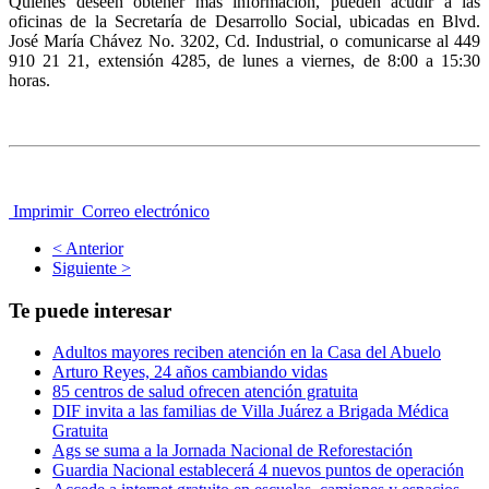
Quienes deseen obtener más información, pueden acudir a las
oficinas de la Secretaría de Desarrollo Social, ubicadas en Blvd.
José María Chávez No. 3202, Cd. Industrial, o comunicarse al 449
910 21 21, extensión 4285, de lunes a viernes, de 8:00 a 15:30
horas.
Imprimir
Correo electrónico
< Anterior
Siguiente >
Te puede interesar
Adultos mayores reciben atención en la Casa del Abuelo
Arturo Reyes, 24 años cambiando vidas
85 centros de salud ofrecen atención gratuita
DIF invita a las familias de Villa Juárez a Brigada Médica
Gratuita
Ags se suma a la Jornada Nacional de Reforestación
Guardia Nacional establecerá 4 nuevos puntos de operación