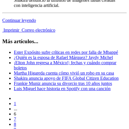
Shakira denunció la difusión de imágenes falsas creadas
con inteligencia artificial.
Continuar leyendo
Imprimir
Correo electrónico
Más artículos...
Ester Expósito sufre críticas en redes por falla de Mbappé
¿Quién es la esposa de Rafael Márquez? Jaydy Michel
¡Elton John regresa a México!; fechas y cuándo comprar
boletos
Martha Higareda cuenta cómo vivió un robo en su casa
Shakira anuncia apoyo de FIFA Global Citizen Education
Frankie Muniz anuncia su divorcio tras 10 años juntos
Luis Miguel hace historia en Spotify con una canción
1
...
6
7
8