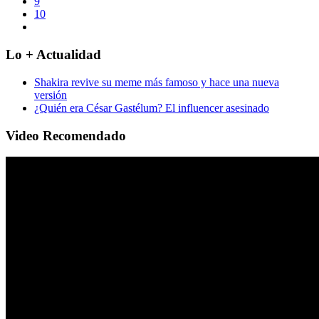
9
10
Lo + Actualidad
Shakira revive su meme más famoso y hace una nueva
versión
¿Quién era César Gastélum? El influencer asesinado
Video Recomendado