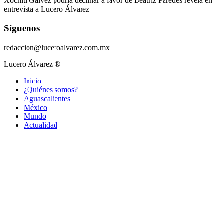
Xóchitl Gálvez podría declinar a favor de Beatriz Paredes revela en
entrevista a Lucero Álvarez
Síguenos
redaccion@luceroalvarez.com.mx
Lucero Álvarez ®
Inicio
¿Quiénes somos?
Aguascalientes
México
Mundo
Actualidad