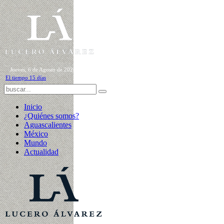
Jueves, 6 de Agosto de 2026
El tiempo 15 días
Inicio
¿Quiénes somos?
Aguascalientes
México
Mundo
Actualidad