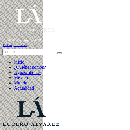
Sábado, 8 de Agosto de 2026
El tiempo 15 días
Inicio
¿Quiénes somos?
Aguascalientes
México
Mundo
Actualidad