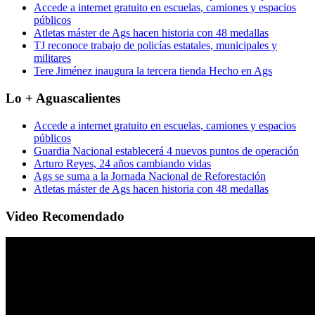
Accede a internet gratuito en escuelas, camiones y espacios
públicos
Atletas máster de Ags hacen historia con 48 medallas
TJ reconoce trabajo de policías estatales, municipales y
militares
Tere Jiménez inaugura la tercera tienda Hecho en Ags
Lo + Aguascalientes
Accede a internet gratuito en escuelas, camiones y espacios
públicos
Guardia Nacional establecerá 4 nuevos puntos de operación
Arturo Reyes, 24 años cambiando vidas
Ags se suma a la Jornada Nacional de Reforestación
Atletas máster de Ags hacen historia con 48 medallas
Video Recomendado