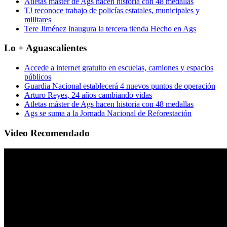
Atletas máster de Ags hacen historia con 48 medallas
TJ reconoce trabajo de policías estatales, municipales y
militares
Tere Jiménez inaugura la tercera tienda Hecho en Ags
Lo + Aguascalientes
Accede a internet gratuito en escuelas, camiones y espacios
públicos
Guardia Nacional establecerá 4 nuevos puntos de operación
Arturo Reyes, 24 años cambiando vidas
Atletas máster de Ags hacen historia con 48 medallas
Ags se suma a la Jornada Nacional de Reforestación
Video Recomendado