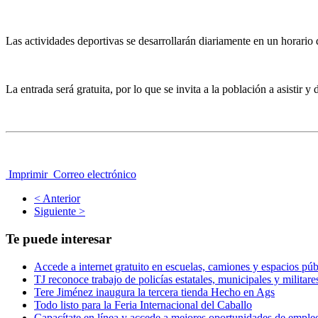
Las actividades deportivas se desarrollarán diariamente en un horario 
La entrada será gratuita, por lo que se invita a la población a asistir y
Imprimir
Correo electrónico
< Anterior
Siguiente >
Te puede interesar
Accede a internet gratuito en escuelas, camiones y espacios púb
TJ reconoce trabajo de policías estatales, municipales y militare
Tere Jiménez inaugura la tercera tienda Hecho en Ags
Todo listo para la Feria Internacional del Caballo
Capacítate en línea y accede a mejores oportunidades de emple