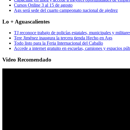
Cursos Online 3 al 15 de agosto
Ags será sede del cuarto campeonato nacional de ajedrez
Lo + Aguascalientes
TJ reconoce trabajo de policías estatales, municipales y militare
Tere Jiménez inaugura la tercera tienda Hecho en Ags
Todo listo para la Feria Internacional del Caballo
Accede a internet gratuito en escuelas, camiones y espacios púb
Video Recomendado