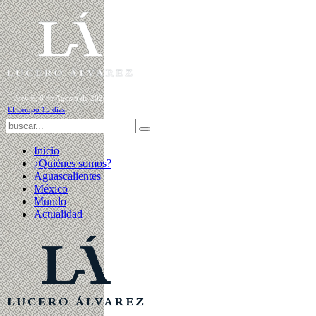
Jueves, 6 de Agosto de 2026
El tiempo 15 días
Inicio
¿Quiénes somos?
Aguascalientes
México
Mundo
Actualidad