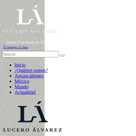
Sábado, 8 de Agosto de 2026
El tiempo 15 días
Inicio
¿Quiénes somos?
Aguascalientes
México
Mundo
Actualidad