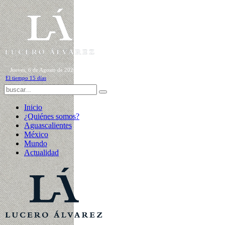
Jueves, 6 de Agosto de 2026
El tiempo 15 días
Inicio
¿Quiénes somos?
Aguascalientes
México
Mundo
Actualidad