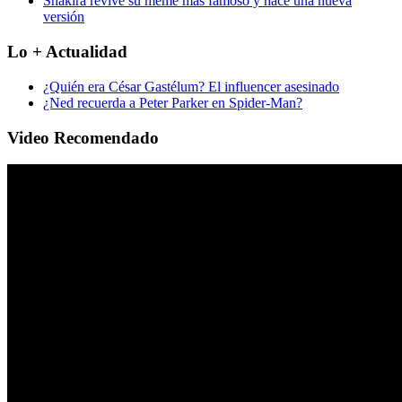
Shakira revive su meme más famoso y hace una nueva
versión
Lo + Actualidad
¿Quién era César Gastélum? El influencer asesinado
¿Ned recuerda a Peter Parker en Spider-Man?
Video Recomendado