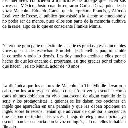
los intérpretes conocieron a los actores de doblaje que hacen sus
voces en México. Justo cuando entraron Carlos Díaz, quien le da
voz a Malcolm; Eduardo Garza, que interpretar a Francis, y Alfredo
Leal, voz de Reese, el público que asistió a la sitcom se emocionó y
no podía ser de menos, pues ellos son parte de la memoria auditiva
de la serie, algo de lo que es consciente Frankie Muniz.
"Creo que gran parte del éxito de la serie es gracias a estas increíbles
voces que ustedes escuchan. Son doblajes increíbles para transmitir
la comedia y todo lo demás. Les doy mucho crédito a ellos por el
hecho de que les encante el programa, así que gracias por el trabajo
que hacen”, relató Muniz, actor de 40 años.
La dinámica que los actores de Malcolm In The Middle llevaron a
cabo con los actores de doblaje consistió en ver y escuchar cómo
estos últimos doblaban en vivo una escena de algún capítulo de la
serie y los protagonistas, a quienes se les daban tres opciones en
inglés que aparecían en una pantalla y que les daban opciones en
inglés sobre la escena, tenían que adivinar de qué iba la secuencia
que acaban de traducir las voces. Luego de elegir una opción, ya
escuchaban la secuencia con la voz en inglés, tal cual ellos lo habían
filmado.