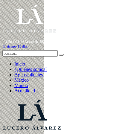
Sábado, 8 de Agosto de 2026
El tiempo 15 días
Inicio
¿Quiénes somos?
Aguascalientes
México
Mundo
Actualidad