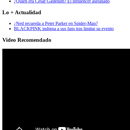
¿Quién era César Gastélum? El influencer asesinado
Lo + Actualidad
¿Ned recuerda a Peter Parker en Spider-Man?
BLACKPINK indigna a sus fans tras limitar su evento
Video Recomendado