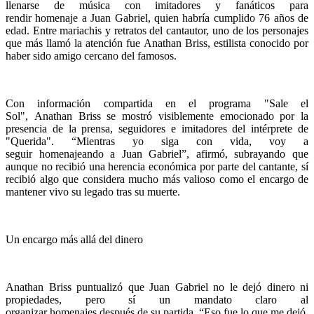
llenarse de música con imitadores y fanáticos para
rendir homenaje a Juan Gabriel, quien habría cumplido 76 años de
edad. Entre mariachis y retratos del cantautor, uno de los personajes
que más llamó la atención fue Anathan Briss, estilista conocido por
haber sido amigo cercano del famosos.
Con información compartida en el programa "Sale el
Sol", Anathan Briss se mostró visiblemente emocionado por la
presencia de la prensa, seguidores e imitadores del intérprete de
"Querida". “Mientras yo siga con vida, voy a
seguir homenajeando a Juan Gabriel”, afirmó, subrayando que
aunque no recibió una herencia económica por parte del cantante, sí
recibió algo que considera mucho más valioso como el encargo de
mantener vivo su legado tras su muerte.
Un encargo más allá del dinero
Anathan Briss puntualizó que Juan Gabriel no le dejó dinero ni
propiedades, pero sí un mandato claro al
organizar homenajes después de su partida. “Eso fue lo que me dejó,