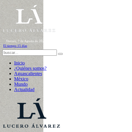
Viernes, 7 de Agosto de 2026
El tiempo 15 días
Inicio
¿Quiénes somos?
Aguascalientes
México
Mundo
Actualidad