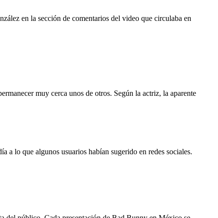
nzález en la sección de comentarios del video que circulaba en
 permanecer muy cerca unos de otros. Según la actriz, la aparente
día a lo que algunos usuarios habían sugerido en redes sociales.
sta del público. Cada presentación de Bad Bunny en México se