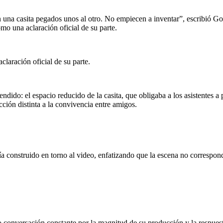
una casita pegados unos al otro. No empiecen a inventar”, escribió Go
o una aclaración oficial de su parte.
laración oficial de su parte.
ndido: el espacio reducido de la casita, que obligaba a los asistentes a
ción distinta a la convivencia entre amigos.
ía construido en torno al video, enfatizando que la escena no correspon
o conversación constante por la magnitud de su producción y la respue