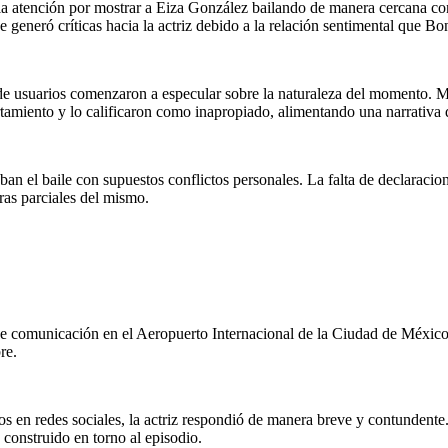
ó la atención por mostrar a Eiza González bailando de manera cercana c
 generó críticas hacia la actriz debido a la relación sentimental que B
e usuarios comenzaron a especular sobre la naturaleza del momento. Mi
amiento y lo calificaron como inapropiado, alimentando una narrativa qu
an el baile con supuestos conflictos personales. La falta de declaracio
uras parciales del mismo.
 comunicación en el Aeropuerto Internacional de la Ciudad de México. A
re.
os en redes sociales, la actriz respondió de manera breve y contundente.
 construido en torno al episodio.