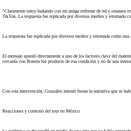
“Claramente estoy bailando con mi amiga enfrente de mí y estamos en 
TikTok. La respuesta fue replicada por diversos medios y retomada com
La respuesta fue replicada por diversos medios y retomada como una ac
El mensaje apuntó directamente a uno de los factores clave del malente
cercanía con Boneta fue producto de esa condición y no de una interac
Con esta intervención, González intentó frenar la narrativa que se hab
Reacciones y contexto del tour en México
La polémica se desarrolló en medio de una gira que ya había generad